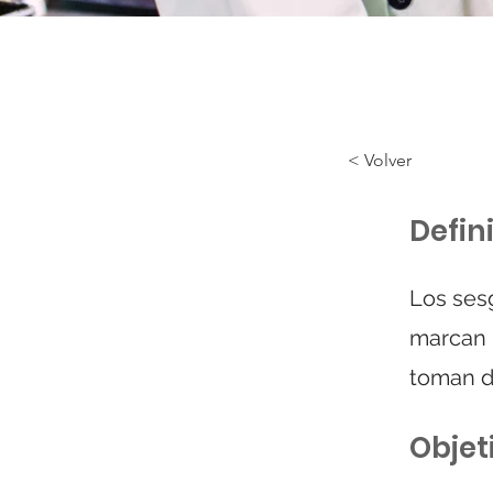
< Volver
Defin
Los ses
marcan l
toman d
Objet