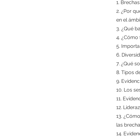
1. Brechas
2. ¿Por q
en el ámbi
3. ¿Qué ba
4. ¿Cómo f
5. Importa
6. Diversi
7. ¿Qué s
8. Tipos 
9. Evidenc
10. Los se
11. Eviden
12. Lider
13. ¿Cómo 
las brech
14. Eviden