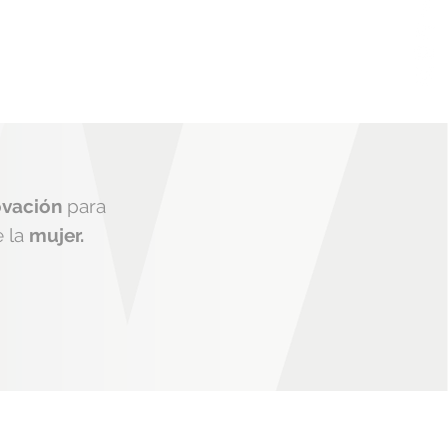
ovación
para
e la
mujer.