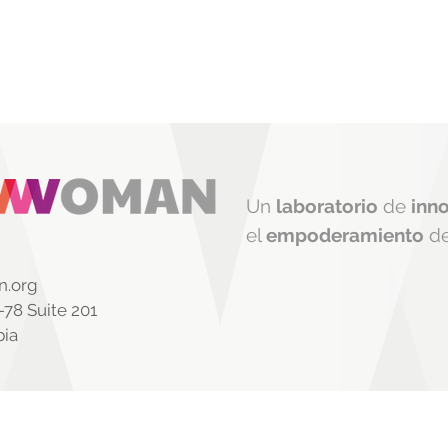
Un
laboratorio
de
inn
el
empoderamiento
d
.org
-78 Suite 201
bia