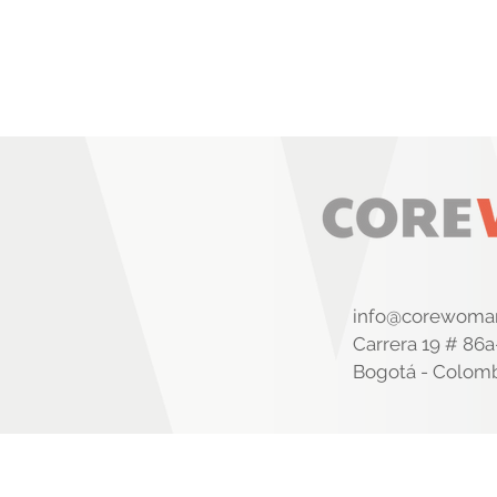
info
@corewoman
Carrera 19 # 86a
Bogotá - Colom