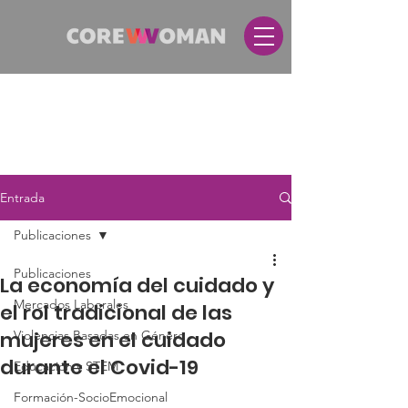
Entrada
Publicaciones
Publicaciones
La economía del cuidado y
Mercados Laborales
el rol tradicional de las
mujeres en el cuidado
Violencias Basadas en Género
durante el Covid-19
Educación y STEM
Formación-SocioEmocional