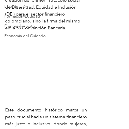
creación del primer Protocolo social 
Investigación
de Diversidad, Equidad e Inclusión 
(DEI) para el sector financiero 
Formación-Equidad
colombiano, sino la firma del mismo 
Emprendimiento
en la 58 Convención Bancaria. 
Economía del Cuidado
Este documento histórico marca un 
paso crucial hacia un sistema financiero 
más justo e inclusivo, donde mujeres, 